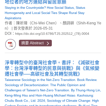
地位者的地方連結與留居意願
Staying in the Countryside? How Social Status, Status
Homogeneity and Local Social Ties Shape Rural Stay
Aspirations
作者：陳祈瑋（Chi-Wei Chen）、顏詩耕（Shih-Keng Ye
n） | 首次發表於 2026-05-31
DOI：
https://dx.doi.org/10.6786/TJS.202512_(78).0004
摘要 Abstract
淨零轉型中的臺灣社會學。書評：《減碳社會
學：台灣淨零轉型的民意與挑戰》與《氣候變
遷社會學──高碳社會及其轉型挑戰》
Taiwanese Sociology in the Net-Zero Transition. Book Review.
Sociology of Decarbonization: The Public Opinion and
Challenges of Taiwan's Net-Zero Transition. By Thung-Hong Lin,
Keng-Ming Hsu and Hsin-Huang Michael Hsiao. Kaohsiung:
Chuliu Book Co., Ltd. 2024; Sociology of Climate Change: High
Carbon Society and its transformation challenge. By Kuei-Tien