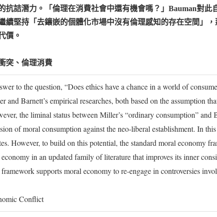
的抗詰潛力。「倫理在消費社會中還有機會嗎？」Bauman對
繼續堅持「去鑲嵌的個體化市場中沒有倫理感知的存在空間」，
代價。
衝突、倫理消費
er to the question, “Does ethics have a chance in a world of consumers?
ler and Barnett’s empirical researches, both based on the assumption th
wever, the liminal status between Miller’s “ordinary consumption” and 
sion of moral consumption against the neo-liberal establishment. In thi
es. However, to build on this potential, the standard moral economy fra
 economy in an updated family of literature that improves its inner consi
d framework supports moral economy to re-engage in controversies invo
omic Conflict