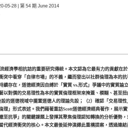
-28 | 第 54 期 June 2014
5
是與主流經濟學相抗詰的重要研究傳統。本文認為它最有力的貢獻
衝突中看穿「自律市場」的不義，繼而發出以社群倫理為本的抗
續存在，道德經濟因自縛於「實質 vs.形式」爭議中的實質論
著以對價的交易理性為本的實質倫理框架來掩蓋、模糊、甚至扭
後設的道德視域中擺置道德人的理論先設；（2）確認「交易理性
理」形式表述。我們藉著重訪Scott道德經濟經典著作，展示
抗爭」的關鍵課題上發揮其聚焦倫理認知轉換的分析優勢，並藉著填補
當代經濟衝突的核心。本文最後延伸演繹此重構提案，透過連結