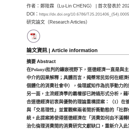
作者：鄭陸霖（Lu-Lin CHENG） | 首次發表於 2020-05
DOI：
https://dx.doi.org/10.6786/TJS.201406_(54).000
研究論文（Research Articles）
論文資訊 | Article information
摘要 Abstract
在Polanyi批判的鑲嵌視野下，道德經濟一直
中介的因果解釋；具體而言，揭櫫常民如何在經濟
個體化的消費社會中），倫理感知作為抗爭動力的持
另一面，主流經濟學的霸權卻已跨過形式分析，藉
合道德經濟初衷與優勢的理論重構提案：（1）在
與「交易理性」並置觀察兩者間折衝動態的「社群倫
統。此提案將使得道德經濟在「消費如何由不滿轉轍至
治化倫理消費間的消費研究文獻缺口，重新介入此