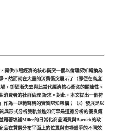
在於，提供市場經濟的核心衝突一個以倫理認知轉換為
爭。然而就在大量的消費衝突展示了（即便在高度
立場，卻逐漸失去與此當代經濟核心衝突的關連性。
曲消費者的社群倫理 訴求。對此，本文提出一個符
」作為一規範聲稱的實質認知架構；（3）發展足以
實質與形式分析雙軌並進如何早是道德分析的優良傳
Miller的日常化商品消費與Barnett的政
商品在質價分布平面上的位置與市場競爭的不同效