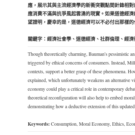
應，展示其與主流經濟學的新衝突觀點間針鋒相對
應消費不滿與抗爭風起雲湧的現實。如果道德經濟
望證明，慶幸的是，道德經濟可以不必付出那樣的
關鍵字：經濟社會學、道德經濟、社群倫理、經濟
Though theoretically charming, Bauman’s pessimistic answ
triggered by ethical concerns of consumers. Instead, Mil
contexts, support a better grasp of these phenomena. Ho
explained, which unfortunately weakens an alternative vi
economy could play a critical role in contemporary debat
theoretical reconfiguration will also help to embed moral
demonstrating how a deductive extension of this update
Keywords:
Consumption, Moral Economy, Ethics, Econ