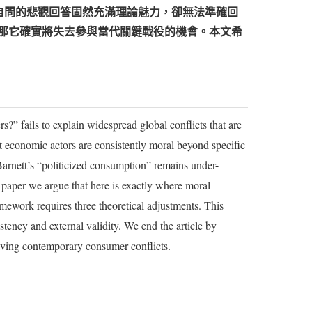
此自問的悲觀回答固然充滿理論魅力，卻無法準確回
那它確實將失去參與當代關鍵戰役的機會。本文希
” fails to explain widespread global conflicts that are
at economic actors are consistently moral beyond specific
Barnett’s “politicized consumption” remains under-
s paper we argue that here is exactly where moral
mework requires three theoretical adjustments. This
stency and external validity. We end the article by
lving contemporary consumer conflicts.