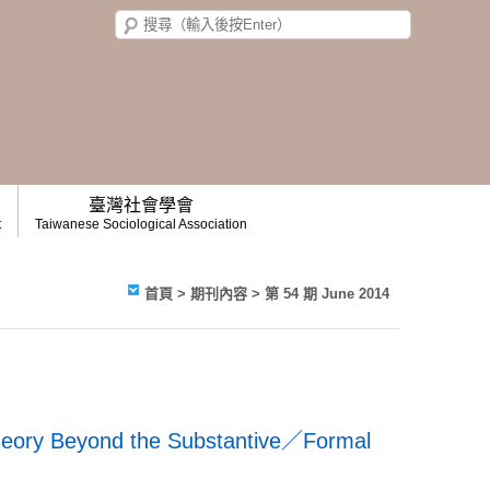
臺灣社會學會
t
Taiwanese Sociological Association
首頁
>
期刊內容
>
第 54 期 June 2014
heory Beyond the Substantive／Formal