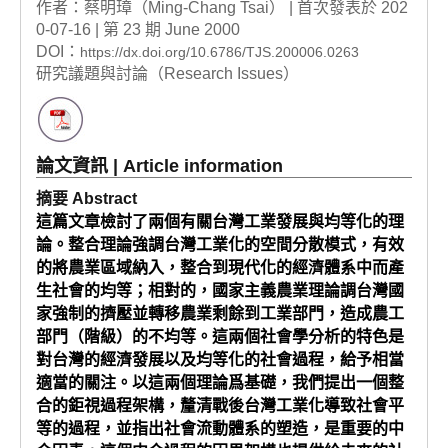
作者：蔡明璋（Ming-Chang Tsai） | 首次發表於 202
0-07-16 | 第 23 期 June 2000
DOI：
https://dx.doi.org/10.6786/TJS.200006.0263
研究議題與討論（Research Issues）
論文資訊 | Article information
摘要 Abstract
這篇文章檢討了兩個有關台灣工業發展與均等化的理
論。整合理論強調台灣工業化的空間分散模式，有效
的將農業區域納入，整合到現代化的經濟體系中而產
生社會的均等；相對的，國家主義農業理論調台灣國
家強制的擠壓並轉移農業剩餘到工業部門，造成農工
部門（階級）的不均等。這兩個社會學分析的特色是
對台灣的經濟發展以及均等化的社會過程，給予相當
適當的關注。以這兩個理論爲基礎，我們提出一個整
合的鉅視過程架構，釐清戰後台灣工業化導致社會平
等的過程，並指出社會流動體系的塑造，是重要的中