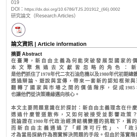
019
DOI：
https://dx.doi.org/10.6786/TJS.201912_(66).0002
研究論文（Research Articles）
論文資訊 | Article information
摘要 Abstract
在臺灣，新自由主義為何能突破發展型國家的
本文聚焦過去文獻皆忽略的角色：新
是他們抓住了1970年代二次石油危機以及1980年代初期
透過辯論、遊說與宣傳，帶來一套新的認知框架與
翻轉了國家與市場之間的價值階序，促成198
也讓他們從決策邊緣邁向核心。
本文主要問題意識在於探討：新自由主義理念在什
透過什麼管道散佈，又如何被接受並影響政策
我論證在1980年代政治經濟結構變遷的挑戰下，舊
而新自由主義通過了「經濟可行性」、「政
才為當局採納作為務實解決問題的手段。但由於落實階