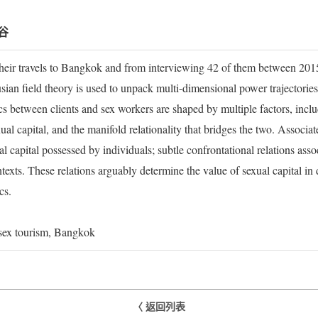
谷
eir travels to Bangkok and from interviewing 42 of them between 2015 
sian field theory is used to unpack multi-dimensional power trajectories 
between clients and sex workers are shaped by multiple factors, includ
xual capital, and the manifold relationality that bridges the two. Associat
l capital possessed by individuals; subtle confrontational relations assoc
ontexts. These relations arguably determine the value of sexual capital i
cs.
, sex tourism, Bangkok
〈 返回列表