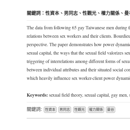
關鍵詞：性資本、男同志、性觀光、權力關係、曼
The data from following 65 gay Taiwanese men during th
relations between sex workers and their clients. Bourdieu
perspective. The paper demonstrates how power dynamics 
sexual capital, the ways that the sexual field valorizes se
triggering of interrelations among different forms of sexua
between individual attributes and their situated social c
which heavily influence sex worker-client power dynami
Keywords:
sexual field theory, sexual capital, gay men
關鍵詞:
性資本
男同志
性觀光
權力關係
曼谷