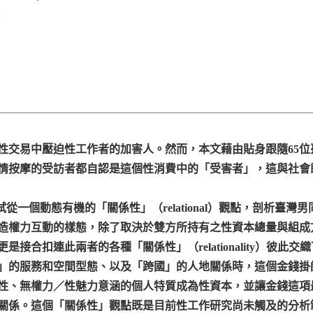
3
性交易中壓迫性工作者的加害人。然而，本文藉由貼身跟隨65
色情按摩的受訪者都自認是這個性消費中的「受害者」，這與社
ory），嘗試從一個動態有機的「關係性」（relational）觀點，
造權力互動的樣態，除了取決於雙方所持有之性資本總量與組成
接合扣連此兩者的各種「關係性」（relationality）彼
」的服務和空間型態、以及「跨國」的人地關係時，這個金錢掛
性、無權力／性魅力意涵的個人特質成為性資本，並讓金錢這項
關係。這個「關係性」觀點既是目前性工作研究尚未觸及的分析