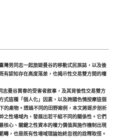
位臺灣男同志一起旅遊曼谷的移動式民族誌，以及後
會既有認知存在高度落差，也揭示性交易雙方間的權
剖析臺灣男同志曼谷買春的受害者敘事，及其背後性交易雙方
方式這種「個人化」因素，以及跨國色情按摩這個
此交織下的產物。透過不同的田野案例，本文將逐步剖析
帥之性場域內，發展出若干組不同的關係性。它們
最核心、關鍵之性資本的權力價值與施作機制出現
範疇，也是既有性場域理論始終忽視的詮釋取徑。