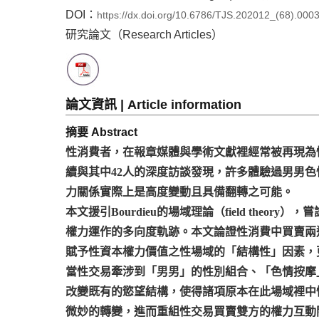
DOI：
https://dx.doi.org/10.6786/TJS.202012_(68).000
研究論文（Research Articles）
論文資訊 | Article information
摘要 Abstract
性消費者，在報章媒體與學術文獻裡經常被再現為
續與其中42人的深度訪談發現，許多體驗過男男
力關係實際上是高度變動且具備翻轉之可能。
本文援引Bourdieu的場域理論（field the
權力運作的多向度軌跡。本文論證性消費中買賣兩
賦予性資本權力價值之性場域的「結構性」因素，更是
當性交易牽涉到「男男」的性別組合、「色情按摩
改變既有的慾望結構，使得諸項原本在此場域裡中
微妙的轉變，進而重組性交易買賣雙方的權力互動