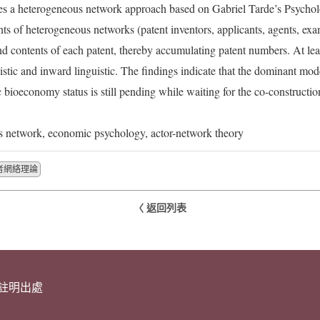
uses a heterogeneous network approach based on Gabriel Tarde’s Psychol
s of heterogeneous networks (patent inventors, applicants, agents, exa
nd contents of each patent, thereby accumulating patent numbers. At le
istic and inward linguistic. The findings indicate that the dominant mod
 bioeconomy status is still pending while waiting for the co-construct
 network, economic psychology, actor-network theory
者網絡理論
〈 返回列表
請註明出處