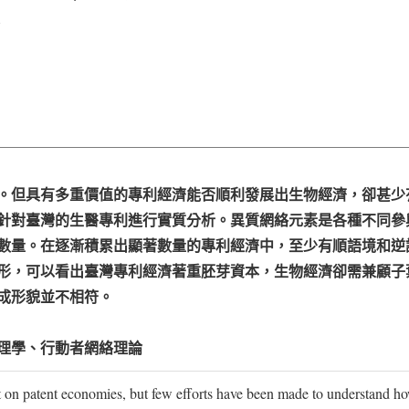
1
。但具有多重價值的專利經濟能否順利發展出生物經濟，卻甚少
針對臺灣的生醫專利進行實質分析。異質網絡元素是各種不同參
數量。在逐漸積累出顯著數量的專利經濟中，至少有順語境和逆
形，可以看出臺灣專利經濟著重胚芽資本，生物經濟卻需兼顧子
成形貌並不相符。
理學、行動者網絡理論
on patent economies, but few efforts have been made to understand ho