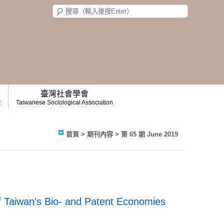
臺灣社會學會
t
Taiwanese Sociological Association
首頁
>
期刊內容
>
第 65 期 June 2019
 Taiwan’s Bio- and Patent Economies