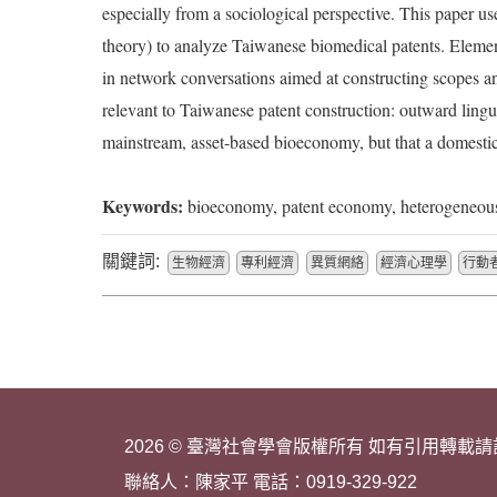
especially from a sociological perspective. This paper 
theory) to analyze Taiwanese biomedical patents. Element
in network conversations aimed at constructing scopes a
relevant to Taiwanese patent construction: outward lingu
mainstream, asset-based bioeconomy, but that a domestic
Keywords:
bioeconomy, patent economy, heterogeneous
關鍵詞:
生物經濟
專利經濟
異質網絡
經濟心理學
行動
2026 © 臺灣社會學會版權所有 如有引用轉載
聯絡人：陳家平 電話：0919-329-922