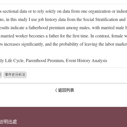
sectional data or to rely solely on data from one organization or industr
ns, in this study I use job history data from the Social Stratification a
Results indicate a fatherhood premium among males, with married male 
 married worker becomes a father for the first time. In contrast, female 
obs increases significantly, and the probability of leaving the labor mark
ly Life Cycle, Parenthood Premium, Event History Analysis
酬
事件史分析法
〈 返回列表
請註明出處