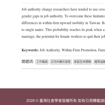
Job authority change researchers have tended to use cross-
gender gaps in job authority. To overcome these limitatio
differences in within-firm upward mobility in Taiwan. 
to single males. This probability reaches its peak when a
marriage, the potential for female workers to quit their j
Keywords:
Job Authority, Within-Firm Promotion, Fami
關鍵詞:
工作權威
公司內職位晉陞
家庭生命週期
婚育溢
2026 © 臺灣社會學會版權所有 如有引用轉載