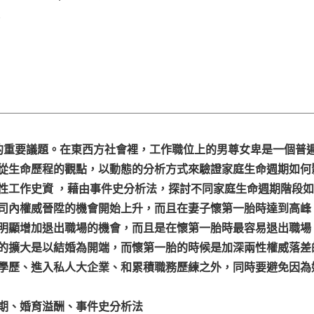
1
階層研究中的重要議題。在東西方社會裡，工作職位上的男尊女卑是一
從生命歷程的觀點，以動態的分析方式來驗證家庭生命週期如何影
性工作史資 ，藉由事件史分析法，探討不同家庭生命週期階段
司內權威晉陞的機會開始上升，而且在妻子懷第一胎時達到高峰
明顯增加退出職場的機會，而且是在懷第一胎時最容易退出職場
的擴大是以結婚為開端，而懷第一胎的時候是加深兩性權威落差
學歷、進入私人大企業、和累積職務歷練之外，同時要避免因為
期、婚育溢酬、事件史分析法