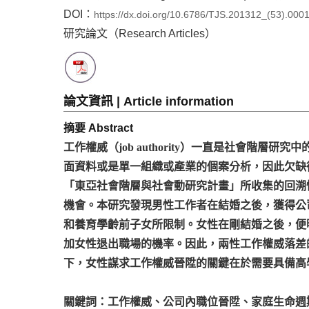
DOI：
https://dx.doi.org/10.6786/TJS.201312_(53).000
研究論文（Research Articles）
論文資訊 | Article information
摘要 Abstract
工作權威（job authority）一直是社會
面資料或是單一組織或產業的個案分析，因此欠缺
「東亞社會階層與社會動研究計畫」所收集的回溯
機會。本研究發現男性工作者在結婚之後，獲得公
和養育學齡前子女所限制。女性在剛結婚之後，便
加女性退出職場的機率。因此，兩性工作權威落差
下，女性謀求工作權威晉陞的關鍵在於需要具備高
關鍵詞：工作權威、公司內職位晉陞、家庭生命週