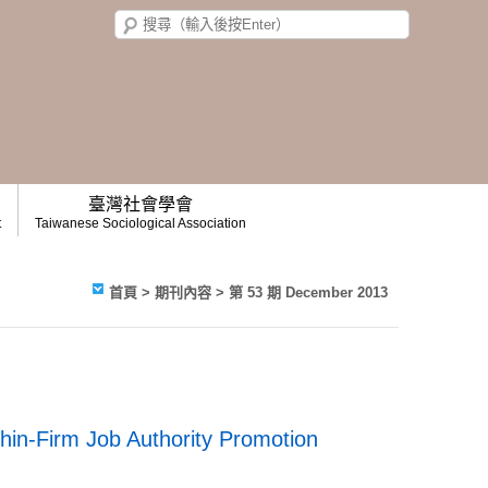
臺灣社會學會
t
Taiwanese Sociological Association
首頁
>
期刊內容
>
第 53 期 December 2013
hin-Firm Job Authority Promotion