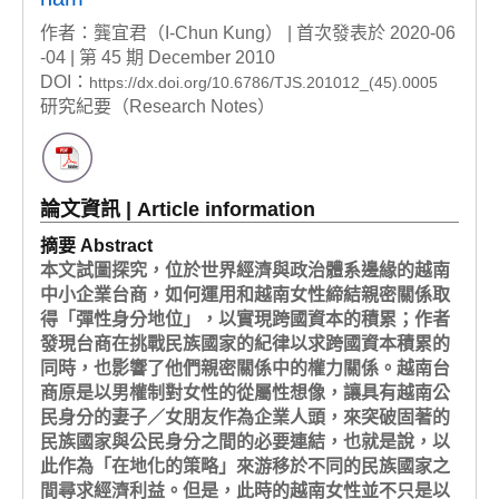
作者：龔宜君（I-Chun Kung） | 首次發表於 2020-06
-04 | 第 45 期 December 2010
DOI：
https://dx.doi.org/10.6786/TJS.201012_(45).0005
研究紀要（Research Notes）
論文資訊 | Article information
摘要 Abstract
本文試圖探究，位於世界經濟與政治體系邊緣的越南
中小企業台商，如何運用和越南女性締結親密關係取
得「彈性身分地位」，以實現跨國資本的積累；作者
發現台商在挑戰民族國家的紀律以求跨國資本積累的
同時，也影響了他們親密關係中的權力關係。越南台
商原是以男權制對女性的從屬性想像，讓具有越南公
民身分的妻子／女朋友作為企業人頭，來突破固著的
民族國家與公民身分之間的必要連結，也就是說，以
此作為「在地化的策略」來游移於不同的民族國家之
間尋求經濟利益。但是，此時的越南女性並不只是以