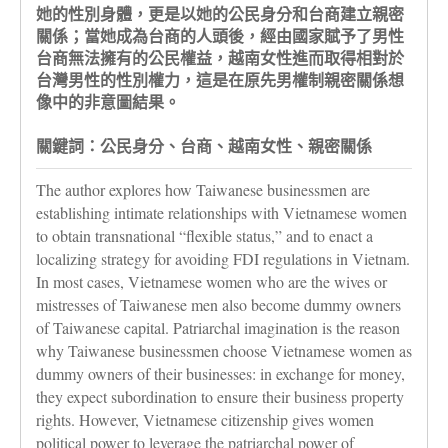
她的性別身體，更是以她的公民身分和台商建立親密
關係；當她成為台商的人頭後，經由國家賦予了男性
台商無法擁有的公民權益，越南女性進而取得相對於
台灣男性的性別權力，這是在原先男權制親密關係想
像中的非意圖結果。
關鍵詞：公民身分、台商、越南女性、親密關係
The author explores how Taiwanese businessmen are
establishing intimate relationships with Vietnamese women
to obtain transnational “flexible status,” and to enact a
localizing strategy for avoiding FDI regulations in Vietnam.
In most cases, Vietnamese women who are the wives or
mistresses of Taiwanese men also become dummy owners
of Taiwanese capital. Patriarchal imagination is the reason
why Taiwanese businessmen choose Vietnamese women as
dummy owners of their businesses: in exchange for money,
they expect subordination to ensure their business property
rights. However, Vietnamese citizenship gives women
political power to leverage the patriarchal power of