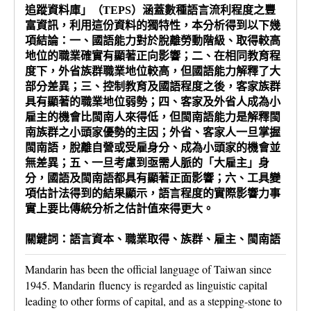
追蹤資料庫」（TEPS）涵蓋數種語言流利程度之豐
富資訊，利用這份資料的獨特性，本分析得到以下幾
項結論：一、國語能力對於脫離勞動階級、取得較高
地位的職業確實有顯著正向影響；二、在相同教育程
度下，外省族群職業地位較高，但國語能力解釋了大
部分差異；三、控制教育及國語程度之後，客家族群
具有顯著的職業地位弱勢；四、客家及外省人成為小
雇主的機會比閩南人來得低，但閩南語能力是解釋閩
南族群之小頭家優勢的主因；外省、客家人一旦掌握
閩南語，脫離自營或受雇身分、成為小頭家的機會並
無差異；五、一旦考慮到亟需人脈的「大雇主」身
分，國語及閩南語都具有顯著正面影響；六、工具變
項估計法得到的結果顯示，語言程度的實際影響力事
實上要比傳統分析之估計值來得更大。
關鍵詞：語言資本、職業取得、族群、雇主、閩南語
Mandarin has been the official language of Taiwan since
1945. Mandarin fluency is regarded as linguistic capital
leading to other forms of capital, and as a stepping-stone to