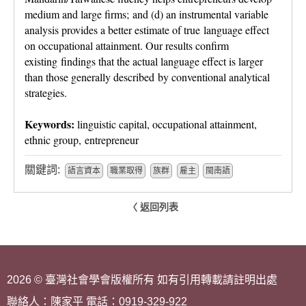
medium and large firms; and (d) an instrumental variable
analysis provides a better estimate of true language effect
on occupational attainment. Our results confirm
existing findings that the actual language effect is larger
than those generally described by conventional analytical
strategies.
Keywords:
linguistic capital, occupational attainment,
ethnic group, entrepreneur
關鍵詞:
語言資本
職業取得
族群
雇主
閩南語
〈 返回列表
2026 © 臺灣社會學會版權所有 如有引用轉載請註明出處
聯絡人：陳家平 電話：0919-329-922