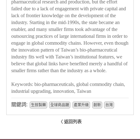
pharmaceutical research and production, but the effort
failed due to a lack of engagement with private capital and
lack of frontier knowledge on the development of the
industry. Starting in the mid-1990s, the state became an
enabler, and many smaller firms took advantage of the
outsourcing practices of large international firms in order to
engage in global commodity chains. However, even though
the innovation pattern of Taiwan’s bio-pharmaceutical
industry fits well with Taiwan’s institutional features, we
believe that global links have benefited merely a handful of
smaller firms rather than the industry as a whole.
Keywords: bio-pharmaceuticals, global commodity chain,
industrial upgrading, innovation, Taiwan
關鍵詞:
生技製藥
全球商品鏈
產業升級
創新
台灣
〈 返回列表