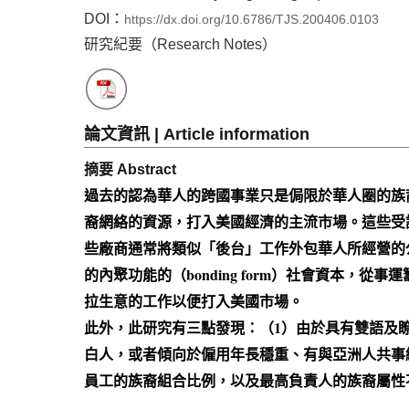
DOI：
https://dx.doi.org/10.6786/TJS.200406.0103
研究紀要（Research Notes）
論文資訊 | Article information
摘要 Abstract
過去的認為華人的跨國事業只是侷限於華人圈的族裔
裔網絡的資源，打入美國經濟的主流市場。這些受
些廠商通常將類似「後台」工作外包華人所經營的
的內聚功能的（bonding form）社會資本，從
拉生意的工作以便打入美國市場。
此外，此研究有三點發現：（1）由於具有雙語及
白人，或者傾向於僱用年長穩重、有與亞洲人共事
員工的族裔組合比例，以及最高負責人的族裔屬性