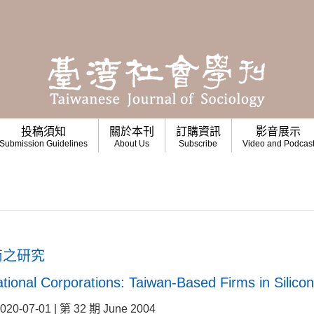
投稿須知
關於本刊
訂購資訊
影音展示
Submission Guidelines
About Us
Subscribe
Video and Podcas
商之研究
national Corporations: Taiwan-Based Firms in Silicon
07-01 | 第 32 期 June 2004