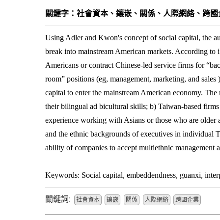
關鍵字：社會資本、鑲嵌、關係、人際網絡、跨
Using Adler and Kwon's concept of social capital, the au
break into mainstream American markets. According to i
Americans or contract Chinese-led service firms for “bac
room” positions (eg, management, marketing, and sales )
capital to enter the mainstream American economy. The r
their bilingual ad bicultural skills; b) Taiwan-based fir
experience working with Asians or those who are older a
and the ethnic backgrounds of executives in individual T
ability of companies to accept multiethnic management as a
Keywords: Social capital, embeddendness, guanxi, interp
關鍵詞:
社會資本
鑲嵌
關係
人際網絡
跨國企業