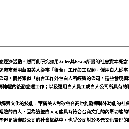
經濟活動。然而此研究應用Adler與Kwon所提的社會資本概
訪廠商僱用華裔美人從事「後台」工作如工程師，僱用白人從事
公司，而將類似「前台工作外包白人所經營的公司。這些發現顯
事運籌帷幄的後勤營運工作；以及運用白人員工或白人公司所具有的聯外功
瞭解雙文化的技能，華裔美人對矽谷台商也能發揮聯外功能的社
經驗的白人，因為這些白人可能具有符合台商文化的內聚功能的
不但是鑲嵌於公司的社會網絡中，也受公司對於多元文化管理的