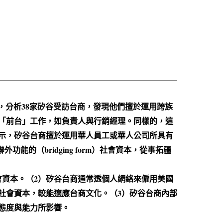
念，分析38家矽谷受訪台商，發現他們擅於運用跨族
「前台」工作，如負責人與行銷經理。同樣的，這
示，矽谷台商擅於運用華人員工或華人公司所具有
能的（bridging form）社會資本，從事拓疆
會資本。（2）矽谷台商通常透個人網絡來僱用美國
社會資本，較能適應台商文化。（3）矽谷台商內部
態度與能力所影響。