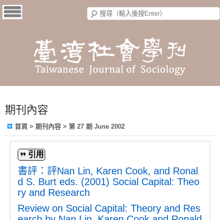
期刊內容
首頁
>
期刊內容
>
第 27 期 June 2002
引用
書評：評Nan Lin, Karen Cook, and Ronal
d S. Burt eds. (2001) Social Capital: Theo
ry and Research
Review on Social Capital: Theory and Res
earch by Nan Lin, Karen Cook and Ronald