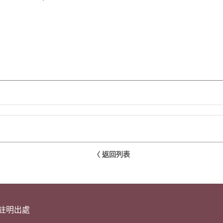
8
〈 返回列表
請註明出處