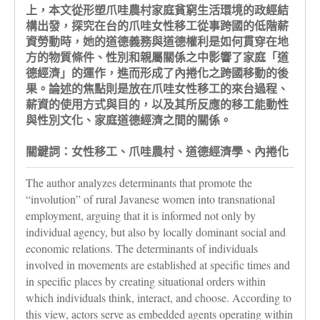
上，本文從形塑爪哇農村家庭貧窮生活環境的政經結
構出發，探究在台的爪哇女性移工從事跨國的低階薪
資勞動時，她的道德義務與道德權利是如何貫穿在地
方的物質條件、性別和親屬關係之中影響了家庭「道
德經濟」的運作，進而形成了內捲化之跨國移動的後
果。論述的焦點則是放在爪哇女性移工的來台過程、
薪資的使用方式與目的，以及其所反應的移工能動性
與性別文化、家庭道德經濟之間的關係。
關鍵詞：女性移工、爪哇農村、道德經濟學、內捲化
The author analyzes determinants that promote the
“involution” of rural Javanese women into transnational
employment, arguing that it is informed not only by
individual agency, but also by locally dominant social and
economic relations. The determinants of individuals
involved in movements are established at specific times and
in specific places by creating situational orders within
which individuals think, interact, and choose. According to
this view, actors serve as embedded agents operating within