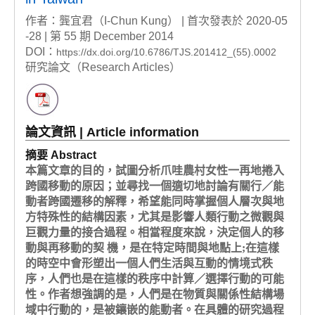
作者：龔宜君（I-Chun Kung） | 首次發表於 2020-05
-28 | 第 55 期 December 2014
DOI：
https://dx.doi.org/10.6786/TJS.201412_(55).0002
研究論文（Research Articles）
論文資訊 | Article information
摘要 Abstract
本篇文章的目的，試圖分析爪哇農村女性一再地捲入
跨國移動的原因；並尋找一個適切地討論有關行／能
動者跨國遷移的解釋，希望能同時掌握個人層次與地
方特殊性的結構因素，尤其是影響人類行動之微觀與
巨觀力量的接合過程。相當程度來說，決定個人的移
動與再移動的契 機，是在特定時間與地點上;在這樣
的時空中會形塑出一個人們生活與互動的情境式秩
序，人們也是在這樣的秩序中計算／選擇行動的可能
性。作者想強調的是，人們是在物質與關係性結構場
域中行動的，是被鑲嵌的能動者。在具體的研究過程