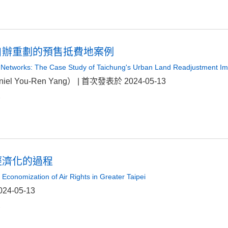
自辦重劃的預售抵費地案例
Networks: The Case Study of Taichung's Urban Land Readjustment Im
 You-Ren Yang） | 首次發表於 2024-05-13
1
經濟化的過程
 Economization of Air Rights in Greater Taipei
4-05-13
2