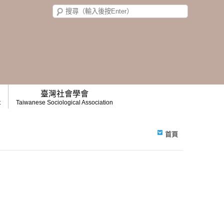
臺灣社會學會
t
Taiwanese Sociological Association
首頁